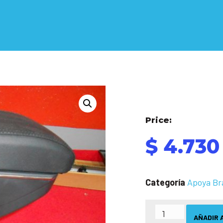
Price:
$
4.730
Categoría
Apoya Br
AÑADIR 